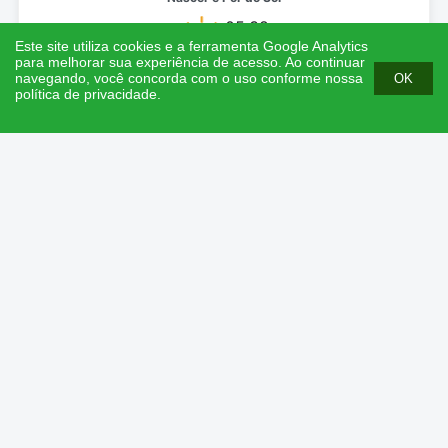
05:38
Este site utiliza cookies e a ferramenta Google Analytics
17:32
para melhorar sua experiência de acesso. Ao continuar
Desenvolvido por Fundação Cearense de Meteorologia e Recursos
navegando, você concorda com o uso conforme nossa
OK
Hídricos (FUNCEME) - 2024
política de privacidade.
Dúvidas ou sugestões:
Clique Aqui
21/06/2026 • Domingo
Hora Maré e Altura
03:25:00
0.8m
09:51:00
2.4m
16:04:00
0.7m
22:21:00
2.3m
Crescente