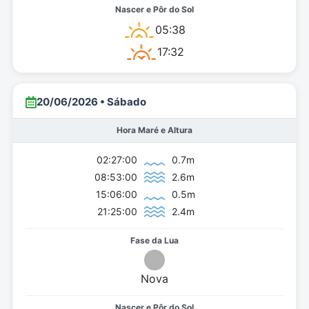
05:38
17:32
20/06/2026 • Sábado
Hora Maré e Altura
02:27:00
0.7m
08:53:00
2.6m
15:06:00
0.5m
21:25:00
2.4m
Nova