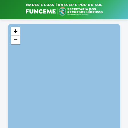
MARES E LUAS | NASCER E PÔR DO SOL
+
−